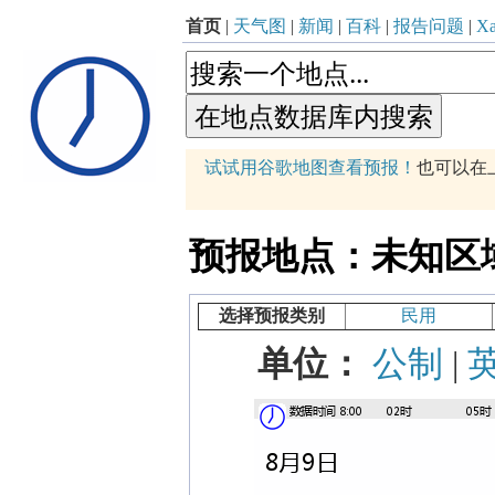
首页
|
天气图
|
新闻
|
百科
|
报告问题
|
Xa
p
试试用谷歌地图查看预报！
也可以在
+
−
预报地点：未知区域 (12
选择预报类别
民用
单位：
公制
|