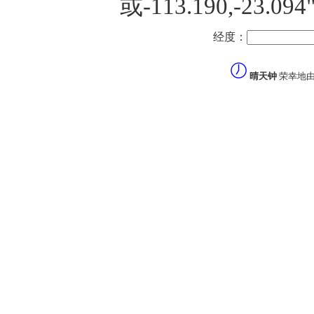
或-113.190,-23
经度：
晴天钟
荣幸地