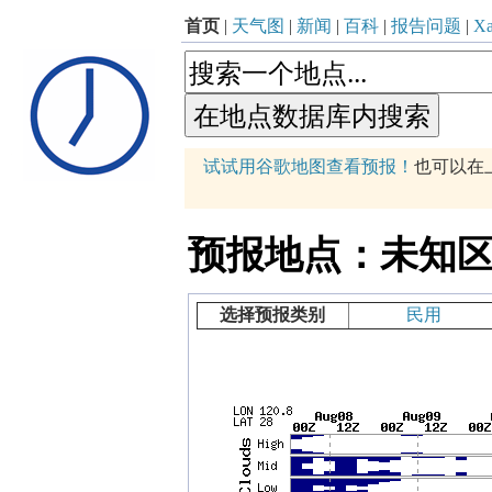
首页
|
天气图
|
新闻
|
百科
|
报告问题
|
Xa
p
试试用谷歌地图查看预报！
也可以在
+
−
预报地点：未知区域 (12
选择预报类别
民用