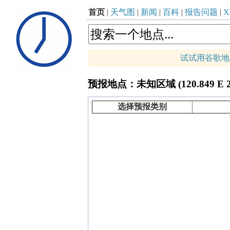
首页
|
天气图
|
新闻
|
百科
|
报告问题
|
Xa
试试用谷歌地
p
预报地点：未知区域 (120.849 E 28
+
−
选择预报类别