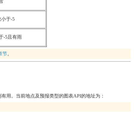
雪
小于-5
于-5且有雨
章节
。
有用。当前地点及预报类型的图表API的地址为：