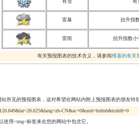
有雪
有
雷暴
抬升指数
雷雨
抬升指数小
有关预报图表的技术含义，请参阅
维基的有关
网站所见的预报图表，这对希望在网站内附上预报图表的朋友特别
n=120.849&lat=28.025&lang=zh-CN&ac=0&unit=british&tzshift=0
使用<img>标签来在您的网站中包含它。