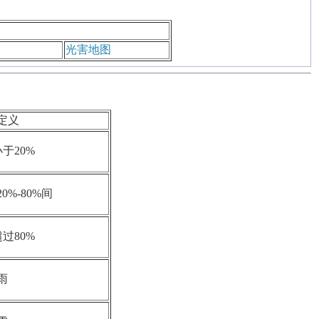
光害地图
定义
于20%
0%-80%间
过80%
雨