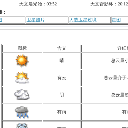
天文晨光始：03:52
天文昏影终：20:12
接：
图
卫星照片
人造卫星过境
星图
图标
含义
详细
晴
总云量小
有云
总云量介于2
阴
总云量超
有雨
有