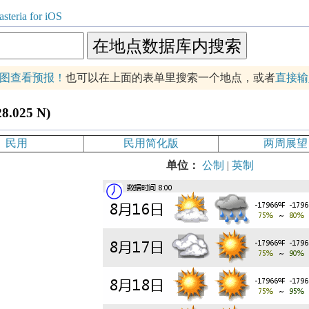
steria for iOS
图查看预报！
也可以在上面的表单里搜索一个地点，或者
直接输
.025 N)
民用
民用简化版
两周展望
单位：
公制
|
英制