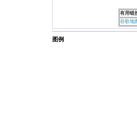
有用链
谷歌地
图例