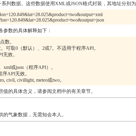
系列数据。这些数据使用XML或JSON格式封装，其地址分别
.pl?lon=120.849&lat=28.025&product=two&output=xml
.pl?lon=120.849&lat=28.025&product=two&output=json
参数的具体解释如下：
是浮点数。
效。可取0（默认）、2或7。不适用于程序API。
PI无效。
）、xml或json（程序API）。
对程序API无效。
vil, civillight, meteo或two。
值的具体含义，请参阅文档中的有关章节。
供的气象数据，无需知会本人。