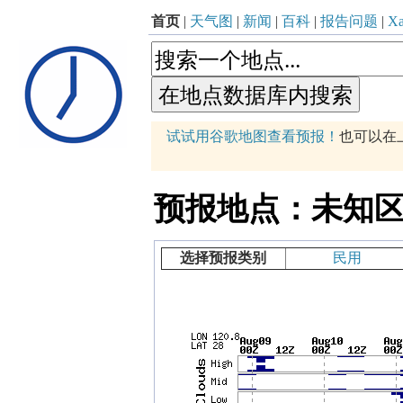
首页
|
天气图
|
新闻
|
百科
|
报告问题
|
Xa
p
试试用谷歌地图查看预报！
也可以在
+
−
预报地点：未知区域 (12
选择预报类别
民用