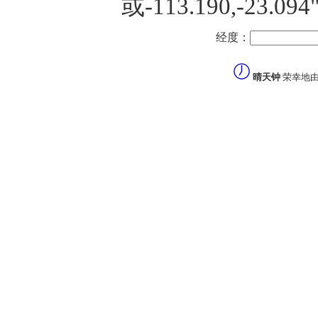
或-113.190,-23
经度：
晴天钟
荣幸地