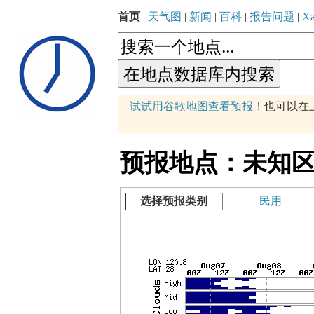
首页
|
天气图
|
新闻
|
百科
|
报告问题
|
Xa
p
试试用谷歌地图查看预报！
也可以在
+
−
预报地点：未知区域 (12
选择预报类别
民用