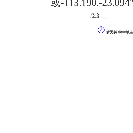
或-113.190,-23
经度：
晴天钟
荣幸地