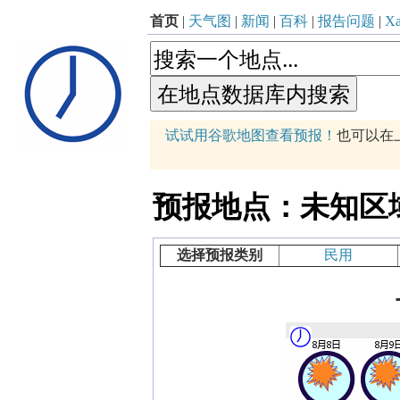
首页
|
天气图
|
新闻
|
百科
|
报告问题
|
Xa
p
试试用谷歌地图查看预报！
也可以在
+
−
预报地点：未知区域 (87
选择预报类别
民用