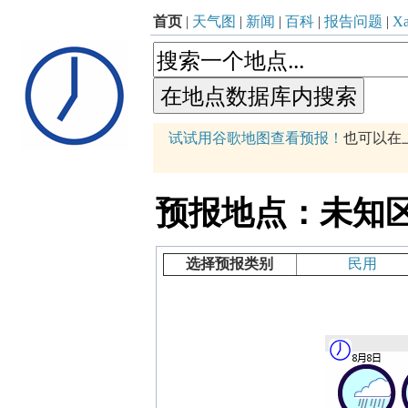
首页
|
天气图
|
新闻
|
百科
|
报告问题
|
Xa
p
试试用谷歌地图查看预报！
也可以在
+
−
预报地点：未知区域 (1
选择预报类别
民用