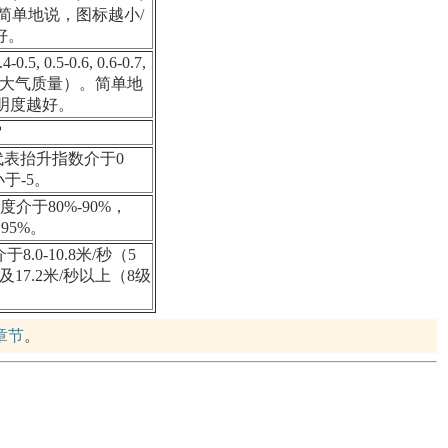
, >2.5"。简单地说，图标越小/
好。
, 0.5-0.6, 0.6-0.7,
位为星等每大气质量）。简单地
明度越好。
雪
表抬升指数介于0
小于-5。
介于80%-90%，
95%。
0-10.8米/秒（5
以及17.2米/秒以上（8级
章节
。