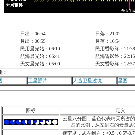
日出：06:54
日落：21:02
月出：00:55
月落：16:54
民用晨光始：06:19
民用昏影终：21:38
航海晨光始：05:41
航海昏影终：22:15
天文晨光始：05:00
天文昏影终：22:57
接：
图
卫星照片
人造卫星过境
星图
图标
定义
云量八分图，蓝色代表晴天所占的
占的比例，从左到右的云量从0
视宁度，从左到右：<0.5", 0.5"-0.75", 0