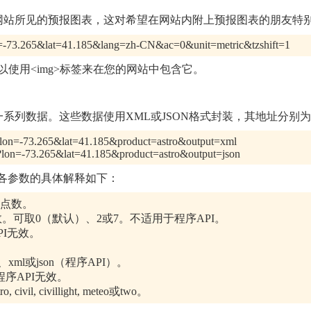
网站所见的预报图表，这对希望在网站内附上预报图表的朋友特别
lon=-73.265&lat=41.185&lang=zh-CN&ac=0&unit=metric&tzshift=1
使用<img>标签来在您的网站中包含它。
系列数据。这些数据使用XML或JSON格式封装，其地址分别
pl?lon=-73.265&lat=41.185&product=astro&output=xml
pl?lon=-73.265&lat=41.185&product=astro&output=json
参数的具体解释如下：
是浮点数。
效。可取0（默认）、2或7。不适用于程序API。
PI无效。
）、xml或json（程序API）。
对程序API无效。
vil, civillight, meteo或two。