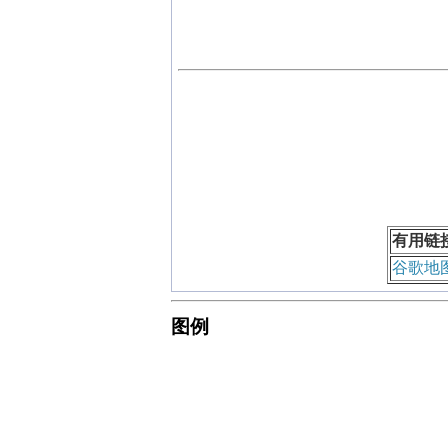
有用链
谷歌地
图例