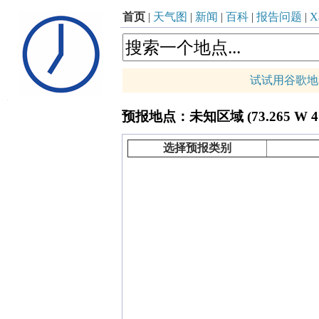
首页
|
天气图
|
新闻
|
百科
|
报告问题
|
Xa
试试用谷歌地
p
预报地点：未知区域 (73.265 W 41.
+
−
选择预报类别