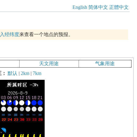
English
简体中文
正體中文
入经纬度
来查看一个地点的预报。
天文用途
气象用途
正：
默认
|
2km
|
7km