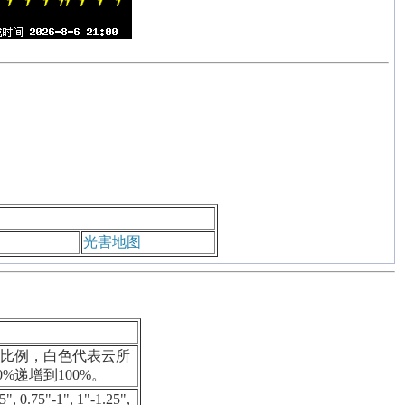
光害地图
比例，白色代表云所
%递增到100%。
.75"-1", 1"-1.25",