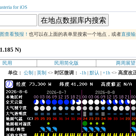
steria for iOS
图查看预报！
也可以在上面的表单里搜索一个地点，或者
直接输
185 N)
民用
民用简化版
两周展望
单位：
公制
|
英制
<>
时区微调：
-1h
|
默认
|
+1h
<>
高度改