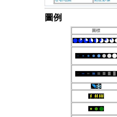
圖例
圖標