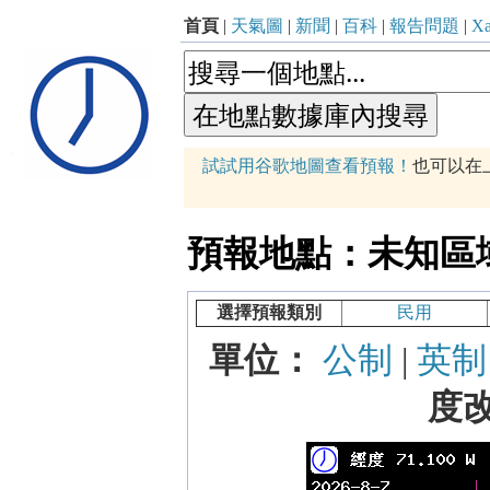
首頁
|
天氣圖
|
新聞
|
百科
|
報告問題
|
Xa
p
試試用谷歌地圖查看預報！
也可以在
+
−
預報地點：未知區域 (71
選擇預報類別
民用
單位：
公制
|
英制
度