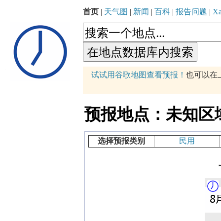
首页
|
天气图
|
新闻
|
百科
|
报告问题
|
Xa
p
试试用谷歌地图查看预报！
也可以在
+
−
预报地点：未知区域 (87
选择预报类别
民用