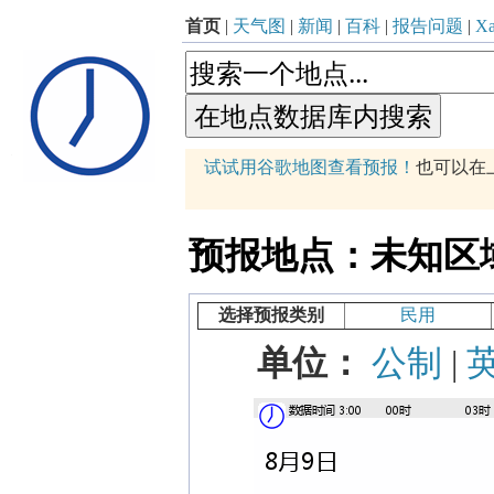
首页
|
天气图
|
新闻
|
百科
|
报告问题
|
Xa
p
试试用谷歌地图查看预报！
也可以在
+
−
预报地点：未知区域 (87
选择预报类别
民用
单位：
公制
|